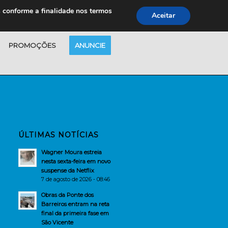
s conforme a finalidade nos termos
Aceitar
PROMOÇÕES
ANUNCIE
ÚLTIMAS NOTÍCIAS
Wagner Moura estreia
nesta sexta-feira em novo
suspense da Netflix
7 de agosto de 2026 - 08:46
Obras da Ponte dos
Barreiros entram na reta
final da primeira fase em
São Vicente