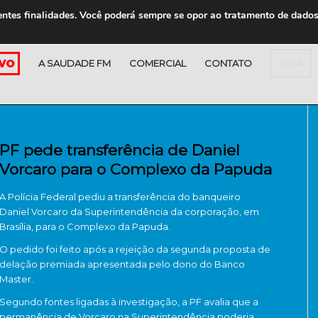
entes finalidades. Você poderá sempre se opor ao tratamento de dado
A SAUDADE FM
COMERCIAL
CONTATO
LOJA
PF pede transferência de Daniel
Vorcaro para o Complexo da Papuda
A Polícia Federal pediu a transferência do banqueiro
Daniel Vorcaro
da Superintendência da corporação, em
Brasília, para o Complexo da Papuda.
O pedido foi feito após a rejeição da segunda proposta de
delação premiada apresentada pelo dono do Banco
Master.
Segundo fontes ligadas à investigação, a PF avalia que a
permanência de Vorcaro na Superintendência poderia