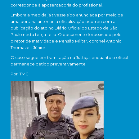
corresponde à aposentadoria do profissional.
Embora a medida já tivesse sido anunciada por meio de
uma portaria anterior, a oficialização ocorreu com a
publicação do ato no Diário Oficial do Estado de São
Paulo nesta terça-feira. O documento foi assinado pelo
diretor de Inatividade e Pensão Militar, coronel
Antonio
Thomazelli Júnior
.
O caso segue em tramitação na Justiça, enquanto o oficial
permanece detido preventivamente.
Por: TMC