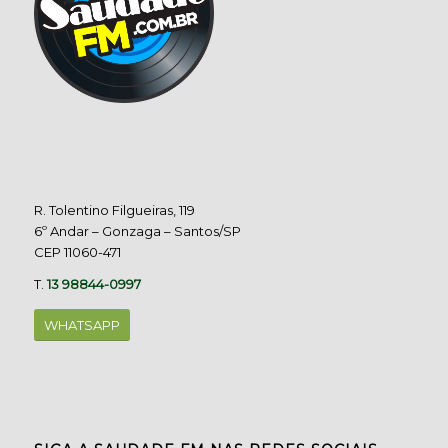
R. Tolentino Filgueiras, 119
6º Andar – Gonzaga – Santos/SP
CEP 11060-471
T.
13 98844-0997
WHATSAPP