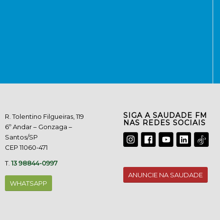
SIGA A SAUDADE FM
R. Tolentino Filgueiras, 119
NAS REDES SOCIAIS
6º Andar – Gonzaga –
Santos/SP
CEP 11060-471
T.
13 98844-0997
ANUNCIE NA SAUDADE
WHATSAPP