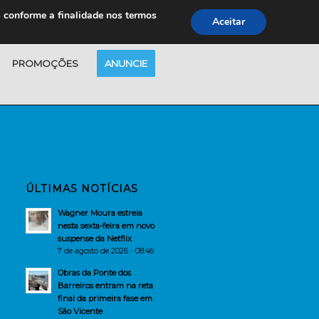
s conforme a finalidade nos termos
Aceitar
PROMOÇÕES
ANUNCIE
ÚLTIMAS NOTÍCIAS
Wagner Moura estreia
nesta sexta-feira em novo
suspense da Netflix
7 de agosto de 2026 - 08:46
Obras da Ponte dos
Barreiros entram na reta
final da primeira fase em
São Vicente