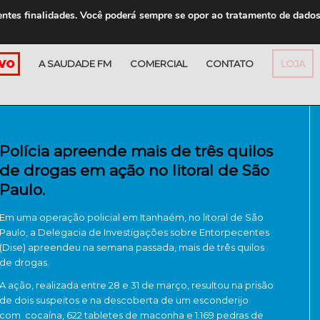
entes finalidades. Você poderá sempre se opor ao tratamento de dado
A SAUDADE FM
COMERCIAL
CONTATO
LOJA
Polícia apreende mais de três quilos
de drogas em ação no litoral de São
Paulo.
Em uma operação policial em Itanhaém, no litoral de São
Paulo, a Delegacia de Investigações sobre Entorpecentes
(Dise) apreendeu na semana passada, mais de três quilos
de drogas.
A ação, realizada entre 28 e 31 de março, resultou na prisão
de dois suspeitos e na descoberta de um esconderijo
com cocaína, 622 tabletes de maconha e 1.169 pedras de