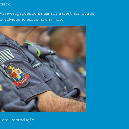
crack.
As investigações continuam para identificar outros
envolvidos no esquema criminoso.
Foto: Reprodução