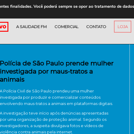
entes finalidades. Você poderá sempre se opor ao tratamento de dado
A SAUDADE FM
COMERCIAL
CONTATO
LOJA
Polícia de São Paulo prende mulher
investigada por maus-tratos a
animais
A Polícia Civil de São Paulo prendeu uma mulher
investigada por produzir e comercializar conteúdos
envolvendo maus-tratos a animais em plataformas digitais.
A investigação teve início após denúncias apresentadas
por uma organização de proteção animal. Segundo os
investigadores, a suspeita divulgava fotos e vídeos de
violência contra animais pela internet.