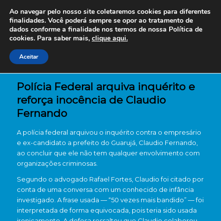
Ao navegar pelo nosso site coletaremos cookies para diferentes
finalidades. Você poderá sempre se opor ao tratamento de
dados conforme a finalidade nos termos de nossa
Política de
cookies. Para saber mais,
clique aqui.
Aceitar
Polícia Federal arquiva inquérito e
reforça inocência de Claudio
Fernando
A polícia federal arquivou o inquérito contra o empresário
e ex-candidato a prefeito do Guarujá, Claudio Fernando,
ao concluir que ele não tem qualquer envolvimento com
organizações criminosas.
Segundo o advogado Rafael Fortes, Claudio foi citado por
conta de uma conversa com um conhecido de infância
investigado. A frase usada — “50 vezes mais bandido” — foi
interpretada de forma equivocada, pois teria sido usada
ironicamente. A defesa ressaltou que Claudio colaborou