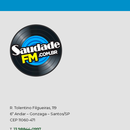
R. Tolentino Filgueiras, 119
6º Andar – Gonzaga – Santos/SP
CEP 11060-471
T.
13 98844-0997