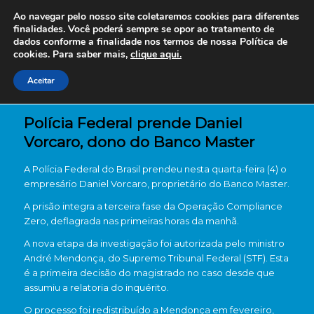
Ao navegar pelo nosso site coletaremos cookies para diferentes
finalidades. Você poderá sempre se opor ao tratamento de
dados conforme a finalidade nos termos de nossa
Política de
cookies. Para saber mais,
clique aqui.
Aceitar
Polícia Federal prende Daniel
Vorcaro, dono do Banco Master
A
Polícia Federal do Brasil
prendeu nesta quarta-feira (4) o
empresário
Daniel Vorcaro
, proprietário do
Banco Master
.
A prisão integra a terceira fase da
Operação Compliance
Zero
, deflagrada nas primeiras horas da manhã.
A nova etapa da investigação foi autorizada pelo ministro
André Mendonça
, do
Supremo Tribunal Federal
(STF). Esta
é a primeira decisão do magistrado no caso desde que
assumiu a relatoria do inquérito.
O processo foi redistribuído a Mendonça em fevereiro,