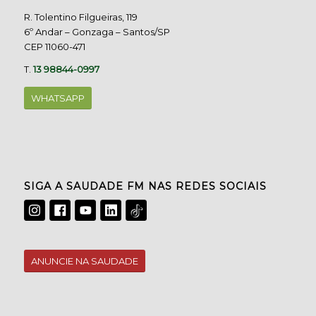
R. Tolentino Filgueiras, 119
6º Andar – Gonzaga – Santos/SP
CEP 11060-471
T.
13 98844-0997
WHATSAPP
SIGA A SAUDADE FM NAS REDES SOCIAIS
ANUNCIE NA SAUDADE