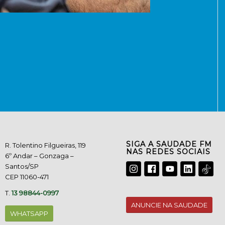
SIGA A SAUDADE FM
R. Tolentino Filgueiras, 119
NAS REDES SOCIAIS
6º Andar – Gonzaga –
Santos/SP
CEP 11060-471
T.
13 98844-0997
ANUNCIE NA SAUDADE
WHATSAPP