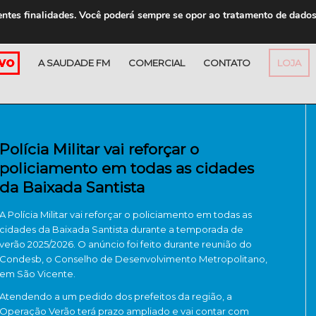
entes finalidades. Você poderá sempre se opor ao tratamento de dado
A SAUDADE FM
COMERCIAL
CONTATO
LOJA
Polícia Militar vai reforçar o
policiamento em todas as cidades
da Baixada Santista
A Polícia Militar vai reforçar o policiamento em todas as
cidades da Baixada Santista durante a temporada de
verão 2025/2026. O anúncio foi feito durante reunião do
Condesb, o Conselho de Desenvolvimento Metropolitano,
em São Vicente.
Atendendo a um pedido dos prefeitos da região, a
Operação Verão terá prazo ampliado e vai contar com