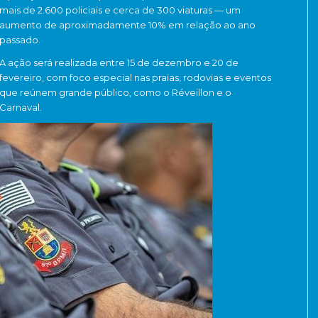
mais de 2.600 policiais e cerca de 300 viaturas — um
aumento de aproximadamente 10% em relação ao ano
passado.
A ação será realizada entre 15 de dezembro e 20 de
fevereiro, com foco especial nas praias, rodovias e eventos
que reúnem grande público, como o Réveillon e o
Carnaval.