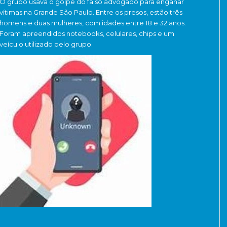
O grupo usava o golpe do falso advogado para enganar
vítimas na Grande São Paulo. Entre os presos, estão três
homens e duas mulheres, com idades entre 18 e 32 anos.
Foram apreendidos notebooks, celulares, chips e um
veículo utilizado pelo grupo.