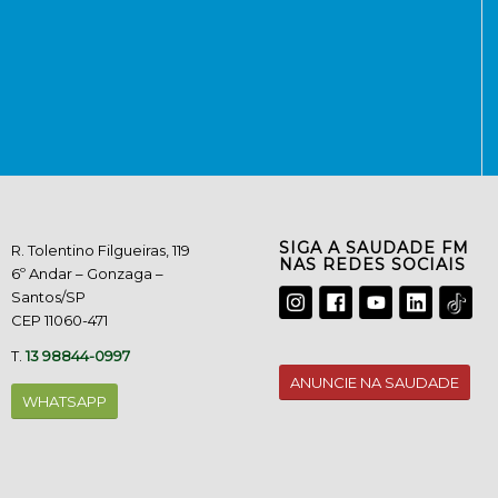
SIGA A SAUDADE FM
R. Tolentino Filgueiras, 119
NAS REDES SOCIAIS
6º Andar – Gonzaga –
Santos/SP
CEP 11060-471
T.
13 98844-0997
ANUNCIE NA SAUDADE
WHATSAPP