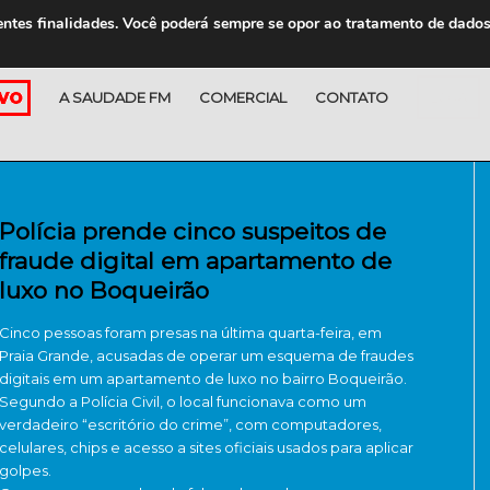
entes finalidades. Você poderá sempre se opor ao tratamento de dado
A SAUDADE FM
COMERCIAL
CONTATO
LOJA
Polícia prende cinco suspeitos de
fraude digital em apartamento de
luxo no Boqueirão
Cinco pessoas foram presas na última quarta-feira, em
Praia Grande, acusadas de operar um esquema de fraudes
digitais em um apartamento de luxo no bairro Boqueirão.
Segundo a Polícia Civil, o local funcionava como um
verdadeiro “escritório do crime”, com computadores,
celulares, chips e acesso a sites oficiais usados para aplicar
golpes.