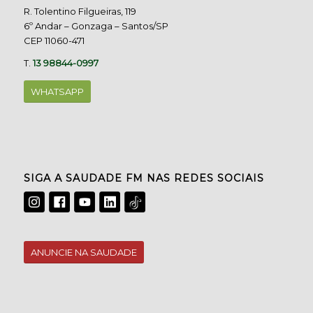
R. Tolentino Filgueiras, 119
6º Andar – Gonzaga – Santos/SP
CEP 11060-471
T.
13 98844-0997
WHATSAPP
SIGA A SAUDADE FM NAS REDES SOCIAIS
ANUNCIE NA SAUDADE