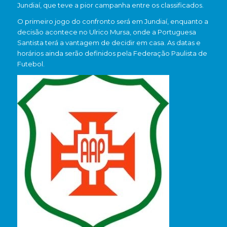
Jundiaí
, que teve a pior campanha entre os classificados.
O primeiro jogo do confronto será em Jundiaí, enquanto a
decisão acontece no Ulrico Mursa, onde a Portuguesa
Santista terá a vantagem de decidir em casa. As datas e
horários ainda serão definidos pela
Federação Paulista de
Futebol
.