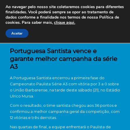
Ao navegar pelo nosso site coletaremos cookies para diferentes
finalidades. Você poderá sempre se opor ao tratamento de
dados conforme a finalidade nos termos de nossa
Política de
cookies. Para saber mais,
clique aqui.
Aceitar
Portuguesa Santista vence e
garante melhor campanha da série
A3
A
Portuguesa Santista
encerrou a primeira fase do
Campeonato Paulista Série A3 com vitória por 3 a 0 sobre
o
União Barbarense
, na tarde deste sábado (21), no Estádio
Ulrico Mursa.
Com o resultado, o time santista chegou aos 36 pontos e
confirmou a melhor campanha geral da competição, com
12 vitórias e três derrotas.
Nas quartas de final, a equipe enfrentará o
Paulista de