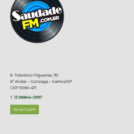
R. Tolentino Filgueiras, 119
6º Andar – Gonzaga – Santos/SP
CEP 11060-471
T.
13 98844-0997
WHATSAPP