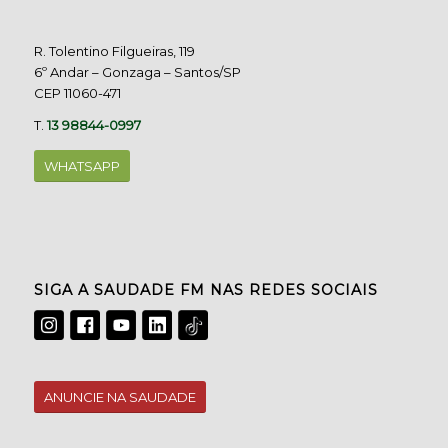
R. Tolentino Filgueiras, 119
6º Andar – Gonzaga – Santos/SP
CEP 11060-471
T.
13 98844-0997
WHATSAPP
SIGA A SAUDADE FM NAS REDES SOCIAIS
ANUNCIE NA SAUDADE