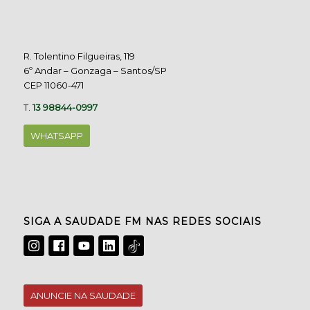
R. Tolentino Filgueiras, 119
6º Andar – Gonzaga – Santos/SP
CEP 11060-471
T.
13 98844-0997
WHATSAPP
SIGA A SAUDADE FM NAS REDES SOCIAIS
ANUNCIE NA SAUDADE