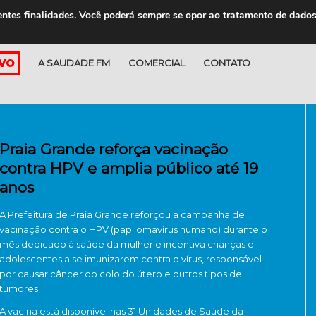
entes finalidades. Você poderá sempre se opor ao tratamento de dado
A SAUDADE FM
COMERCIAL
CONTATO
LOJA
Praia Grande reforça vacinação
contra HPV e amplia público até 19
anos
A Prefeitura de Praia Grande reforçou a campanha de
vacinação contra o HPV (papilomavírus humano) durante o
mês dedicado à saúde da mulher e incentiva crianças e
adolescentes a se imunizarem contra o vírus, responsável
por causar câncer do colo do útero e outros tipos de
tumores.
A vacina está disponível nas 31 Unidades de Saúde da