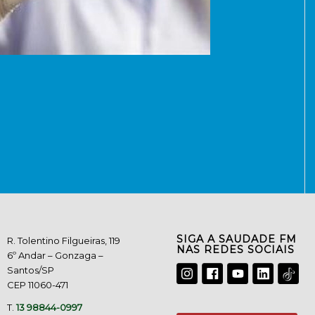
SIGA A SAUDADE FM
R. Tolentino Filgueiras, 119
NAS REDES SOCIAIS
6º Andar – Gonzaga –
Santos/SP
CEP 11060-471
T.
13 98844-0997