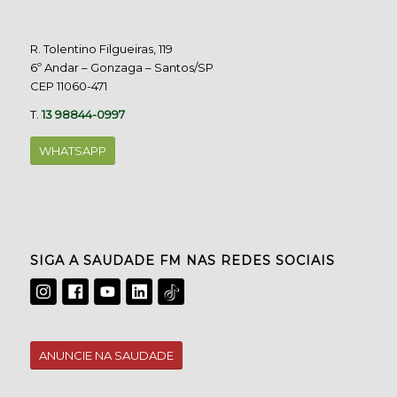
R. Tolentino Filgueiras, 119
6º Andar – Gonzaga – Santos/SP
CEP 11060-471
T.
13 98844-0997
WHATSAPP
SIGA A SAUDADE FM NAS REDES SOCIAIS
ANUNCIE NA SAUDADE