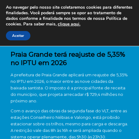
Ao navegar pelo nosso site coletaremos cookies para diferentes
finalidades. Você poderá sempre se opor ao tratamento de
dados conforme a finalidade nos termos de nossa
Política de
cookies. Para saber mais,
clique aqui.
Aceitar
Praia Grande terá reajuste de 5,35%
no IPTU em 2026
A prefeitura de Praia Grande aplicará um reajuste de 5,35%
no IPTU em 2026, o maior entre as nove cidades da
baixada santista. O imposto é a principal fonte de receita
do município, que projeta arrecadar r$ 729,4 milhões no
próximo ano.
Com o avanço das obras da segunda fase do VLT, entre as
estações Conselheiro Nébias e Valongo, está proibido
estacionar sobre os trilhos, mesmo para carga e descarga.
A restrição vale das 8h às 16h e será ampliada quando o
sistema operar plenamente, das 5h30 às 23h30.