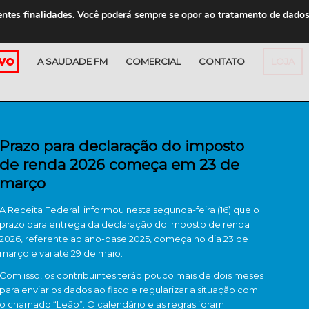
entes finalidades. Você poderá sempre se opor ao tratamento de dado
A SAUDADE FM
COMERCIAL
CONTATO
LOJA
Prazo para declaração do imposto
de renda 2026 começa em 23 de
março
A
Receita Federal
informou nesta segunda-feira (16) que o
prazo para entrega da declaração do imposto de renda
2026, referente ao ano-base 2025, começa no dia 23 de
março e vai até 29 de maio.
Com isso, os contribuintes terão pouco mais de dois meses
para enviar os dados ao fisco e regularizar a situação com
o chamado “Leão”. O calendário e as regras foram