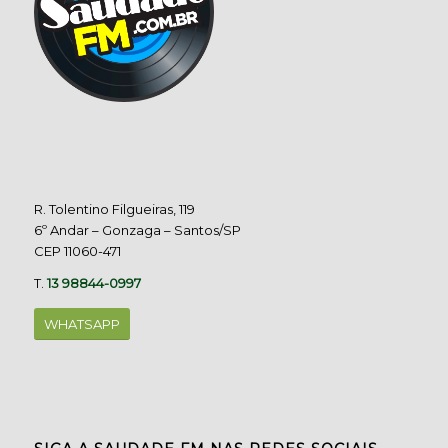
R. Tolentino Filgueiras, 119
6º Andar – Gonzaga – Santos/SP
CEP 11060-471
T.
13 98844-0997
WHATSAPP