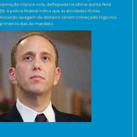
operação cópia e cola, deflagrada na última quinta-feira
(6). A polícia federal indica que as atividades ilícitas,
incluindo lavagem de dinheiro, teriam começado logo nos
primeiros dias do mandato.