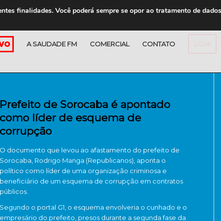
entes finalidades. Você poderá sempre se opor ao tratamento de dado
A SAUDADE FM
COMERCIAL
CONTATO
LOJA
Prefeito de Sorocaba é apontado
como líder de esquema de
corrupção
O documento que levou ao afastamento do prefeito de
Sorocaba, Rodrigo Manga (Republicanos), aponta o
político como líder de uma organização criminosa e
beneficiário de um esquema de corrupção em contratos
públicos.
Segundo o portal G1, o esquema envolveria o cunhado e o
empresário do prefeito, presos durante a segunda fase da