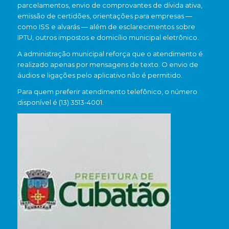
parcelamentos, envio de comprovantes de dívida ativa,
emissão de certidões, orientações para empresas —
como ISS e alvarás — além de esclarecimentos sobre
IPTU, outros impostos e domicílio municipal eletrônico.
A administração municipal reforça que o atendimento é
realizado apenas por mensagens de texto. O envio de
áudios e ligações pelo aplicativo não é permitido.
Para quem preferir atendimento telefônico, o número
disponível é (13) 3513-4001.