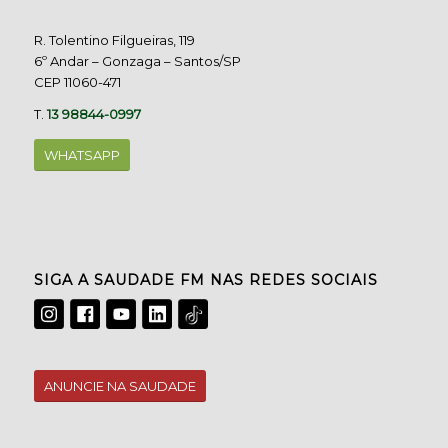
R. Tolentino Filgueiras, 119
6º Andar – Gonzaga – Santos/SP
CEP 11060-471
T.
13 98844-0997
WHATSAPP
SIGA A SAUDADE FM NAS REDES SOCIAIS
ANUNCIE NA SAUDADE