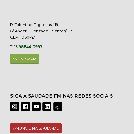
R. Tolentino Filgueiras, 119
6º Andar – Gonzaga – Santos/SP
CEP 11060-471
T.
13 98844-0997
WHATSAPP
SIGA A SAUDADE FM NAS REDES SOCIAIS
ANUNCIE NA SAUDADE