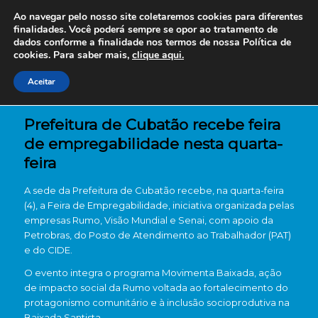
Ao navegar pelo nosso site coletaremos cookies para diferentes
finalidades. Você poderá sempre se opor ao tratamento de
dados conforme a finalidade nos termos de nossa
Política de
cookies. Para saber mais,
clique aqui.
Aceitar
Prefeitura de Cubatão recebe feira
de empregabilidade nesta quarta-
feira
A sede da
Prefeitura de Cubatão
recebe, na quarta-feira
(4), a Feira de Empregabilidade, iniciativa organizada pelas
empresas
Rumo
,
Visão Mundial
e
Senai
, com apoio da
Petrobras
, do
Posto de Atendimento ao Trabalhador
(PAT)
e do
CIDE
.
O evento integra o programa Movimenta Baixada, ação
de impacto social da Rumo voltada ao fortalecimento do
protagonismo comunitário e à inclusão socioprodutiva na
Baixada Santista.