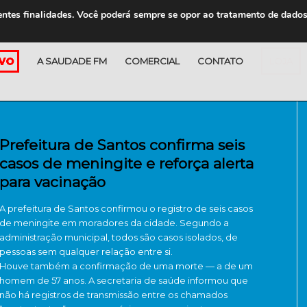
entes finalidades. Você poderá sempre se opor ao tratamento de dado
A SAUDADE FM
COMERCIAL
CONTATO
LOJA
Prefeitura de Santos confirma seis
casos de meningite e reforça alerta
para vacinação
A prefeitura de Santos confirmou o registro de seis casos
de meningite em moradores da cidade. Segundo a
administração municipal, todos são casos isolados, de
pessoas sem qualquer relação entre si.
Houve também a confirmação de uma morte — a de um
homem de 57 anos. A secretaria de saúde informou que
não há registros de transmissão entre os chamados