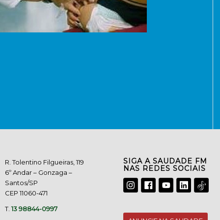
SIGA A SAUDADE FM
R. Tolentino Filgueiras, 119
NAS REDES SOCIAIS
6º Andar – Gonzaga –
Santos/SP
CEP 11060-471
T.
13 98844-0997