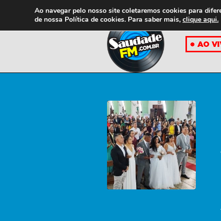
Ao navegar pelo nosso site coletaremos cookies para difer
de nossa
Política de cookies. Para saber mais,
clique aqui.