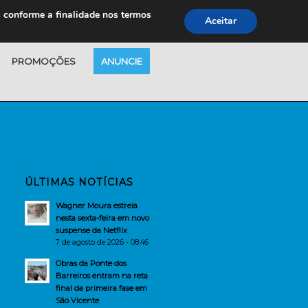
s conforme a finalidade nos termos
Aceitar
PROMOÇÕES
ANUNCIE
ÚLTIMAS NOTÍCIAS
Wagner Moura estreia
nesta sexta-feira em novo
suspense da Netflix
7 de agosto de 2026 - 08:46
Obras da Ponte dos
Barreiros entram na reta
final da primeira fase em
São Vicente