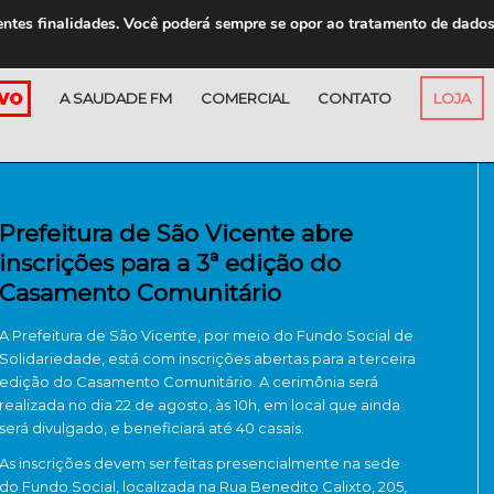
entes finalidades. Você poderá sempre se opor ao tratamento de dado
A SAUDADE FM
COMERCIAL
CONTATO
LOJA
Prefeitura de São Vicente abre
inscrições para a 3ª edição do
Casamento Comunitário
A
Prefeitura de São Vicente
, por meio do Fundo Social de
Solidariedade, está com inscrições abertas para a terceira
edição do Casamento Comunitário. A cerimônia será
realizada no dia 22 de agosto, às 10h, em local que ainda
será divulgado, e beneficiará até 40 casais.
As inscrições devem ser feitas presencialmente na sede
do Fundo Social, localizada na Rua Benedito Calixto, 205,