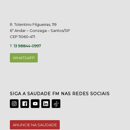
R. Tolentino Filgueiras, 119
6º Andar – Gonzaga – Santos/SP
CEP 11060-471
T.
13 98844-0997
WHATSAPP
SIGA A SAUDADE FM NAS REDES SOCIAIS
ANUNCIE NA SAUDADE