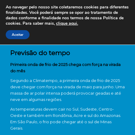
Ao navegar pelo nosso site coletaremos cookies para diferentes
finalidades. Você poderá sempre se opor ao tratamento de
dados conforme a finalidade nos termos de nossa
Política de
cookies. Para saber mais,
clique aqui.
Aceitar
Previsão do tempo
Primeira onda de frio de 2025 chega com força na virada
do mês
Segundo a Climatempo, a primeira onda de frio de 2025
deve chegar com força na virada de maio para junho. Uma
massa de ar polar intensa poderá provocar geadas e até
neve em algumas regiões.
As temperaturas devem cair no Sul, Sudeste, Centro-
Oeste e também em Rondônia, Acre e sul do Amazonas.
Em São Paulo, o frio pode chegar até o sul de Minas
Gerais.