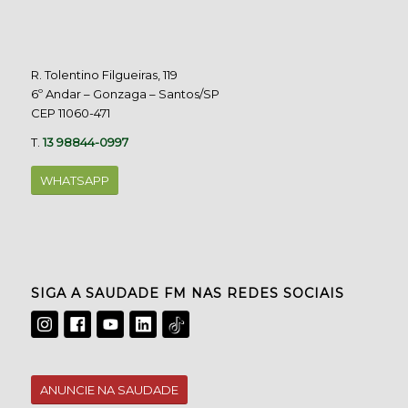
R. Tolentino Filgueiras, 119
6º Andar – Gonzaga – Santos/SP
CEP 11060-471
T.
13 98844-0997
WHATSAPP
SIGA A SAUDADE FM NAS REDES SOCIAIS
ANUNCIE NA SAUDADE