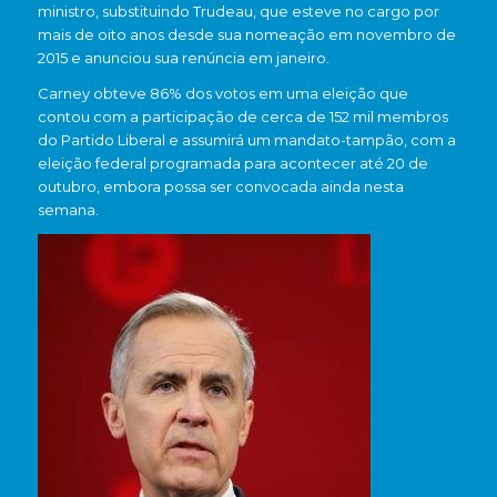
ministro, substituindo Trudeau, que esteve no cargo por
mais de oito anos desde sua nomeação em novembro de
2015 e anunciou sua renúncia em janeiro.
Carney obteve 86% dos votos em uma eleição que
contou com a participação de cerca de 152 mil membros
do Partido Liberal e assumirá um mandato-tampão, com a
eleição federal programada para acontecer até 20 de
outubro, embora possa ser convocada ainda nesta
semana.