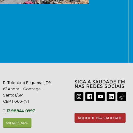
SIGA A SAUDADE FM
R. Tolentino Filgueiras, 119
NAS REDES SOCIAIS
6º Andar – Gonzaga –
Santos/SP
CEP 11060-471
T.
13 98844-0997
ANUNCIE NA SAUDADE
WHATSAPP