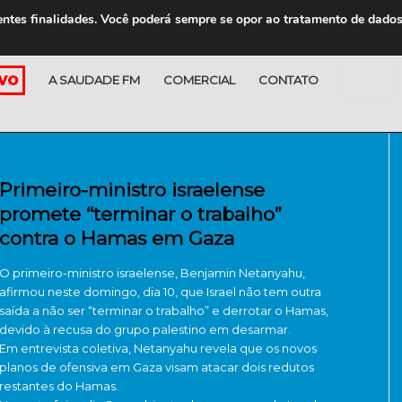
entes finalidades. Você poderá sempre se opor ao tratamento de dado
A SAUDADE FM
COMERCIAL
CONTATO
LOJA
Primeiro-ministro israelense
promete “terminar o trabalho”
contra o Hamas em Gaza
O primeiro-ministro israelense, Benjamin Netanyahu,
afirmou neste domingo, dia 10, que Israel não tem outra
saída a não ser “terminar o trabalho” e derrotar o Hamas,
devido à recusa do grupo palestino em desarmar.
Em entrevista coletiva, Netanyahu revela que os novos
planos de ofensiva em Gaza visam atacar dois redutos
restantes do Hamas.