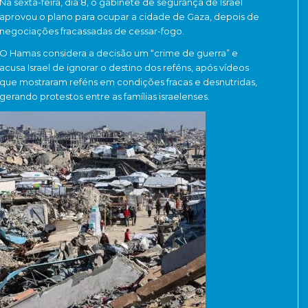
Na sexta-feira, dia 8, o gabinete de segurança de Israel
aprovou o plano para ocupar a cidade de Gaza, depois de
negociações fracassadas de cessar-fogo.
O Hamas considera a decisão um “crime de guerra” e
acusa Israel de ignorar o destino dos reféns, após vídeos
que mostraram reféns em condições fracas e desnutridas,
gerando protestos entre as famílias israelenses.