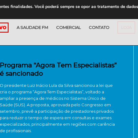
entes finalidades. Você poderá sempre se opor ao tratamento de dado
A SAUDADE FM
COMERCIAL
CONTATO
LOJA
Programa “Agora Tem Especialistas”
é sancionado
O presidente Luiz Inácio Lula da Silva sancionou a lei que
cria o programa “Agora Tem Especialistas”, voltado a
ampliar a presença de médicos no Sistema Único de
Saúde (SUS). A proposta, aprovada pelo Congresso em
setembro, prevê a participação de prestadores privados
para reduzir o tempo de espera em consultas e exames
especializados, principalmente em regiões com carência
de profissionais.