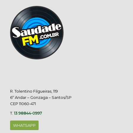
R. Tolentino Filgueiras, 119
6º Andar – Gonzaga – Santos/SP
CEP 11060-471
T.
13 98844-0997
WHATSAPP