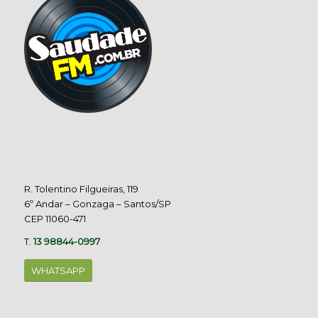
R. Tolentino Filgueiras, 119
6º Andar – Gonzaga – Santos/SP
CEP 11060-471
T.
13 98844-0997
WHATSAPP