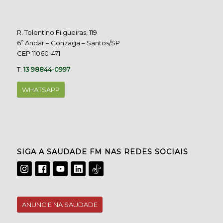
R. Tolentino Filgueiras, 119
6º Andar – Gonzaga – Santos/SP
CEP 11060-471
T.
13 98844-0997
WHATSAPP
SIGA A SAUDADE FM NAS REDES SOCIAIS
ANUNCIE NA SAUDADE