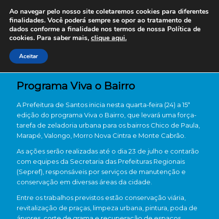
Ao navegar pelo nosso site coletaremos cookies para diferentes
finalidades. Você poderá sempre se opor ao tratamento de
dados conforme a finalidade nos termos de nossa
Política de
cookies. Para saber mais,
clique aqui.
Aceitar
Programa Viva o Bairro
A Prefeitura de Santos inicia nesta quarta-feira (24) a 15ª
edição do programa Viva o Bairro, que levará uma força-
tarefa de zeladoria urbana para os bairros Chico de Paula,
Marapé, Valongo, Morro Nova Cintra e Monte Cabrão.
As ações serão realizadas até o dia 23 de julho e contarão
com equipes da Secretaria das Prefeituras Regionais
(Sepref), responsáveis por serviços de manutenção e
conservação em diversas áreas da cidade.
Entre os trabalhos previstos estão conservação viária,
revitalização de praças, limpeza urbana, pintura, poda de
árvores, corte de grama e recuperação de espaços