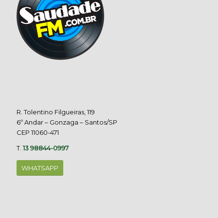
R. Tolentino Filgueiras, 119
6º Andar – Gonzaga – Santos/SP
CEP 11060-471
T.
13 98844-0997
WHATSAPP