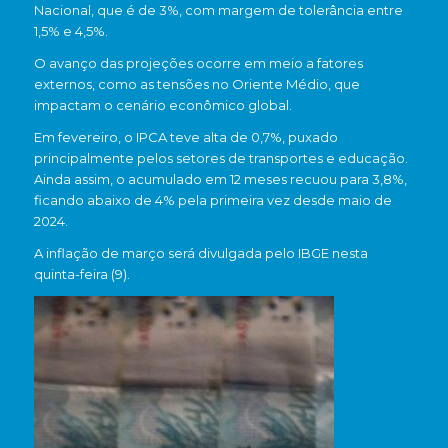
Nacional, que é de 3%, com margem de tolerância entre
1,5% e 4,5%.
O avanço das projeções ocorre em meio a fatores
externos, como as tensões no Oriente Médio, que
impactam o cenário econômico global.
Em fevereiro, o IPCA teve alta de 0,7%, puxado
principalmente pelos setores de transportes e educação.
Ainda assim, o acumulado em 12 meses recuou para 3,8%,
ficando abaixo de 4% pela primeira vez desde maio de
2024.
A inflação de março será divulgada pelo
IBGE
nesta
quinta-feira (9).