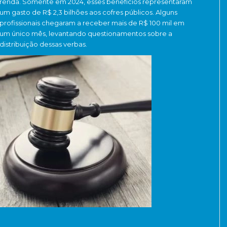
renda. Somente em 2024, esses benefícios representaram
um gasto de R$ 2,3 bilhões aos cofres públicos. Alguns
profissionais chegaram a receber mais de R$ 100 mil em
um único mês, levantando questionamentos sobre a
distribuição dessas verbas.