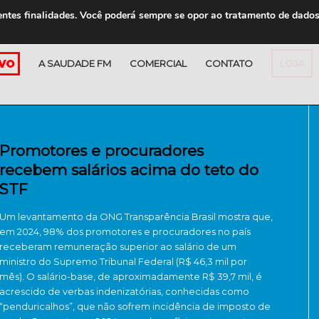
entes finalidades. Você poderá sempre se opor ao tratamento de dado
A SAUDADE FM
COMERCIAL
CONTATO
LOJA
Promotores e procuradores
recebem salários acima do teto do
STF
Um levantamento da ONG Transparência Brasil mostra que,
em 2024, 98% dos promotores e procuradores no país
receberam remuneração superior ao salário de um
ministro do Supremo Tribunal Federal (R$ 46,3 mil por
mês). O salário-base, de aproximadamente R$ 39,7 mil, é
acrescido de verbas indenizatórias, conhecidas como
“penduricalhos”, que não sofrem incidência de imposto de