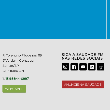
SIGA A SAUDADE FM
R. Tolentino Filgueiras, 119
NAS REDES SOCIAIS
6º Andar – Gonzaga –
Santos/SP
CEP 11060-471
T.
13 98844-0997
ANUNCIE NA SAUDADE
WHATSAPP