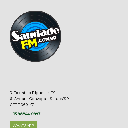
R. Tolentino Filgueiras, 119
6º Andar – Gonzaga – Santos/SP
CEP 11060-471
T.
13 98844-0997
WHATSAPP