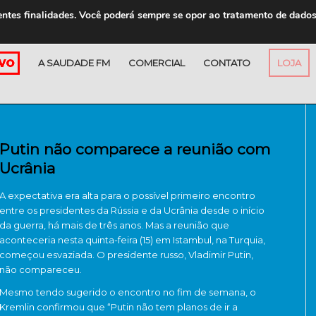
entes finalidades. Você poderá sempre se opor ao tratamento de dado
A SAUDADE FM
COMERCIAL
CONTATO
LOJA
Putin não comparece a reunião com
Ucrânia
A expectativa era alta para o possível primeiro encontro
entre os presidentes da Rússia e da Ucrânia desde o início
da guerra, há mais de três anos. Mas a reunião que
aconteceria nesta quinta-feira (15) em Istambul, na Turquia,
começou esvaziada. O presidente russo, Vladimir Putin,
não compareceu.
Mesmo tendo sugerido o encontro no fim de semana, o
Kremlin confirmou que “Putin não tem planos de ir a