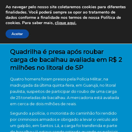
Ao navegar pelo nosso site coletaremos cookies para diferentes
finalidades. Você poderá sempre se opor ao tratamento de
dados conforme a finalidade nos termos de nossa
Política de
cookies. Para saber mais,
clique aqui.
Aceitar
Quadrilha é presa após roubar
carga de bacalhau avaliada em R$ 2
milhões no litoral de SP
Quatro homens foram presos pela Polícia Militar, na
madrugada da última quinta-feira, em Guarujá, no litoral
paulista, suspeitos de participar do roubo de uma carga
de 25 toneladas de bacalhau. A mercadoria está avaliada
em cerca de dois milhões de reais.
Segundo a polícia, o motorista do caminhão foi rendido
por criminosos armados e obrigado a levar o veículo até
um galpão, em Santos. Lá, a carga foi transferida e parte
do bacalhau já estava sendo retirada quando os policiais