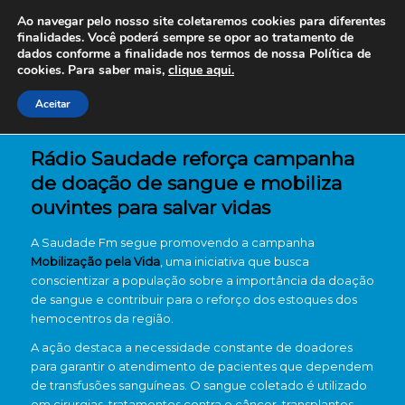
Ao navegar pelo nosso site coletaremos cookies para diferentes
finalidades. Você poderá sempre se opor ao tratamento de
dados conforme a finalidade nos termos de nossa
Política de
cookies. Para saber mais,
clique aqui.
Aceitar
Rádio Saudade reforça campanha
de doação de sangue e mobiliza
ouvintes para salvar vidas
A Saudade Fm segue promovendo a campanha
Mobilização pela Vida
, uma iniciativa que busca
conscientizar a população sobre a importância da doação
de sangue e contribuir para o reforço dos estoques dos
hemocentros da região.
A ação destaca a necessidade constante de doadores
para garantir o atendimento de pacientes que dependem
de transfusões sanguíneas. O sangue coletado é utilizado
em cirurgias, tratamentos contra o câncer, transplantes,