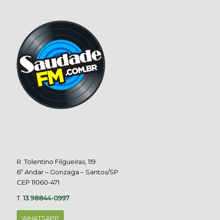
R. Tolentino Filgueiras, 119
6º Andar – Gonzaga – Santos/SP
CEP 11060-471
T.
13 98844-0997
WHATSAPP