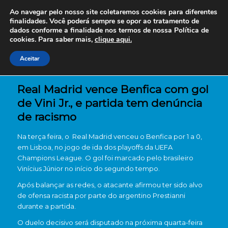
Ao navegar pelo nosso site coletaremos cookies para diferentes
finalidades. Você poderá sempre se opor ao tratamento de
dados conforme a finalidade nos termos de nossa
Política de
cookies. Para saber mais,
clique aqui.
Aceitar
Real Madrid vence Benfica com gol
de Vini Jr., e partida tem denúncia
de racismo
Na terça feira, o
Real Madrid
venceu o
Benfica
por 1 a 0,
em Lisboa, no jogo de ida dos playoffs da
UEFA
Champions League
. O gol foi marcado pelo brasileiro
Vinícius Júnior
no início do segundo tempo.
Após balançar as redes, o atacante afirmou ter sido alvo
de ofensa racista por parte do argentino
Prestianni
durante a partida.
O duelo decisivo será disputado na próxima quarta-feira