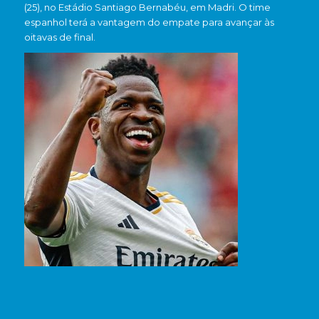
(25), no
Estádio Santiago Bernabéu
, em Madri. O time
espanhol terá a vantagem do empate para avançar às
oitavas de final.