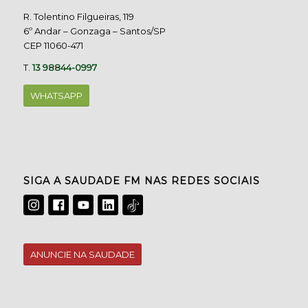
R. Tolentino Filgueiras, 119
6º Andar – Gonzaga – Santos/SP
CEP 11060-471
T.
13 98844-0997
WHATSAPP
SIGA A SAUDADE FM NAS REDES SOCIAIS
ANUNCIE NA SAUDADE