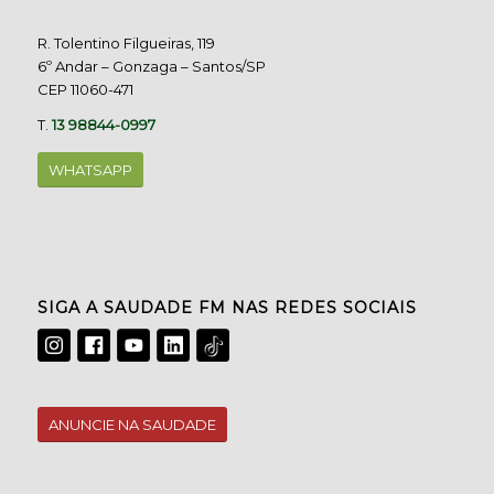
R. Tolentino Filgueiras, 119
6º Andar – Gonzaga – Santos/SP
CEP 11060-471
T.
13 98844-0997
WHATSAPP
SIGA A SAUDADE FM NAS REDES SOCIAIS
ANUNCIE NA SAUDADE