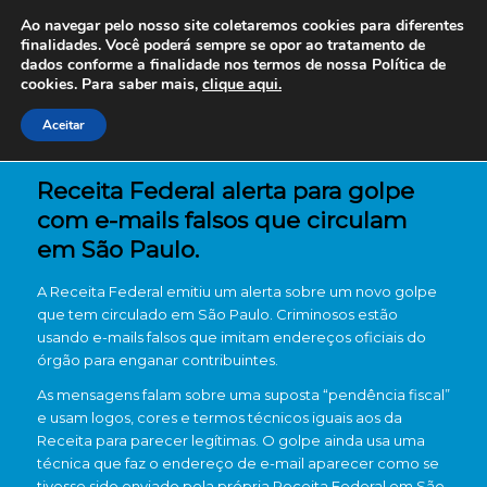
Ao navegar pelo nosso site coletaremos cookies para diferentes
finalidades. Você poderá sempre se opor ao tratamento de
dados conforme a finalidade nos termos de nossa
Política de
cookies. Para saber mais,
clique aqui.
Aceitar
Receita Federal alerta para golpe
com e-mails falsos que circulam
em São Paulo.
A Receita Federal emitiu um alerta sobre um novo golpe
que tem circulado em São Paulo. Criminosos estão
usando e-mails falsos que imitam endereços oficiais do
órgão para enganar contribuintes.
As mensagens falam sobre uma suposta “pendência fiscal”
e usam logos, cores e termos técnicos iguais aos da
Receita para parecer legítimas. O golpe ainda usa uma
técnica que faz o endereço de e-mail aparecer como se
tivesse sido enviado pela própria Receita Federal em São