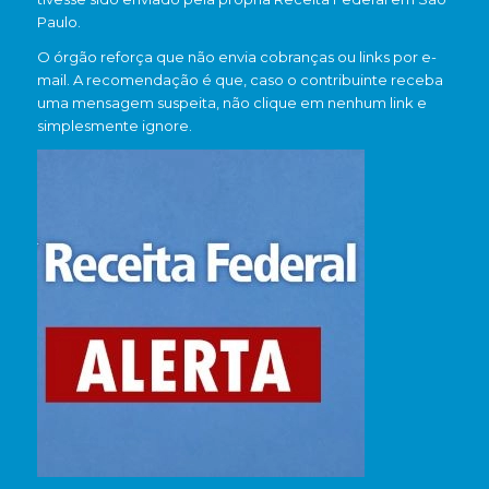
Paulo.
O órgão reforça que não envia cobranças ou links por e-
mail. A recomendação é que, caso o contribuinte receba
uma mensagem suspeita, não clique em nenhum link e
simplesmente ignore.