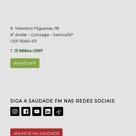
R. Tolentino Filgueiras, 119
6º Andar – Gonzaga – Santos/SP
CEP 11060-471
T.
13 98844-0997
WHATSAPP
SIGA A SAUDADE FM NAS REDES SOCIAIS
ANUNCIE NA SAUDADE