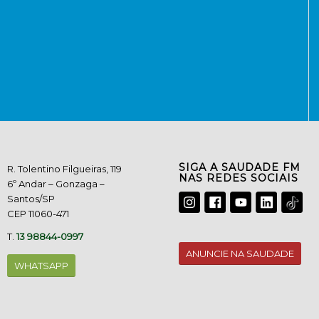
SIGA A SAUDADE FM
R. Tolentino Filgueiras, 119
NAS REDES SOCIAIS
6º Andar – Gonzaga –
Santos/SP
CEP 11060-471
T.
13 98844-0997
ANUNCIE NA SAUDADE
WHATSAPP