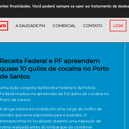
entes finalidades. Você poderá sempre se opor ao tratamento de dado
A SAUDADE FM
COMERCIAL
CONTATO
LOJA
Receita Federal e PF apreendem
quase 10 quilos de cocaína no Porto
de Santos
Uma ação conjunta da
Receita Federal
e da
Polícia
Federal
resultou na apreensão de 9,6 quilos de cocaína no
Porto de Santos
.
A droga estava escondida em uma carga de molho de
tomate que seria exportada para a Austrália. O
entorpecente foi localizado durante uma inspeção de
rotina realizada antes do embarque do contêiner.