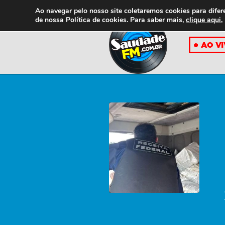
Ao navegar pelo nosso site coletaremos cookies para difer
de nossa
Política de cookies. Para saber mais,
clique aqui.