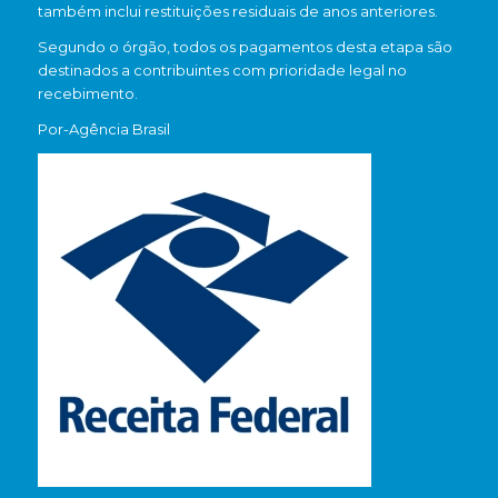
também inclui restituições residuais de anos anteriores.
Segundo o órgão, todos os pagamentos desta etapa são
destinados a contribuintes com prioridade legal no
recebimento.
Por-Agência Brasil