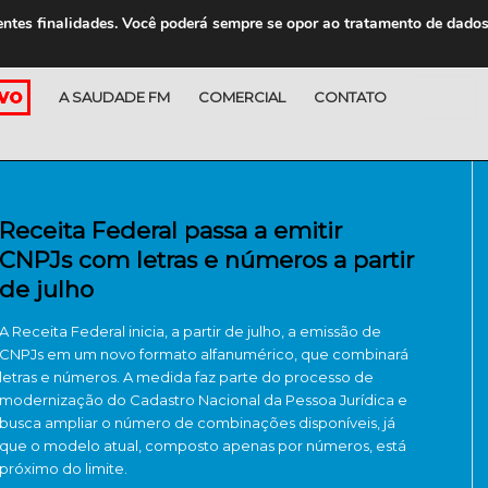
entes finalidades. Você poderá sempre se opor ao tratamento de dado
A SAUDADE FM
COMERCIAL
CONTATO
LOJA
Receita Federal passa a emitir
CNPJs com letras e números a partir
de julho
A Receita Federal inicia, a partir de julho, a emissão de
CNPJs em um novo formato alfanumérico, que combinará
letras e números. A medida faz parte do processo de
modernização do Cadastro Nacional da Pessoa Jurídica e
busca ampliar o número de combinações disponíveis, já
que o modelo atual, composto apenas por números, está
próximo do limite.