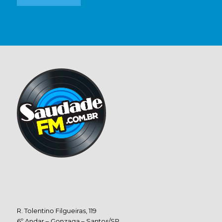
R. Tolentino Filgueiras, 119
6º Andar – Gonzaga – Santos/SP