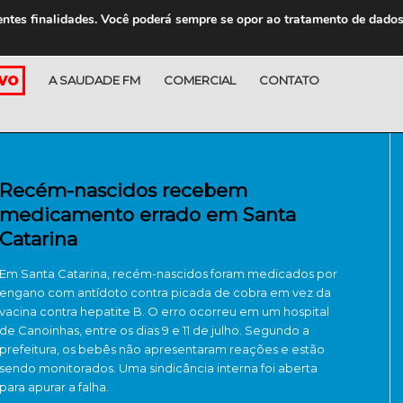
entes finalidades. Você poderá sempre se opor ao tratamento de dado
A SAUDADE FM
COMERCIAL
CONTATO
LOJA
Recém-nascidos recebem
medicamento errado em Santa
Catarina
Em Santa Catarina, recém-nascidos foram medicados por
engano com antídoto contra picada de cobra em vez da
vacina contra hepatite B. O erro ocorreu em um hospital
de Canoinhas, entre os dias 9 e 11 de julho. Segundo a
prefeitura, os bebês não apresentaram reações e estão
sendo monitorados. Uma sindicância interna foi aberta
para apurar a falha.