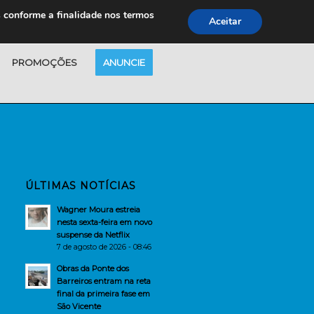
s conforme a finalidade nos termos
Aceitar
PROMOÇÕES
ANUNCIE
ÚLTIMAS NOTÍCIAS
Wagner Moura estreia
nesta sexta-feira em novo
suspense da Netflix
7 de agosto de 2026 - 08:46
Obras da Ponte dos
Barreiros entram na reta
final da primeira fase em
São Vicente