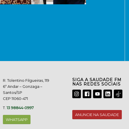
SIGA A SAUDADE FM
R. Tolentino Filgueiras, 119
NAS REDES SOCIAIS
6º Andar – Gonzaga –
Santos/SP
CEP 11060-471
T.
13 98844-0997
ANUNCIE NA SAUDADE
WHATSAPP