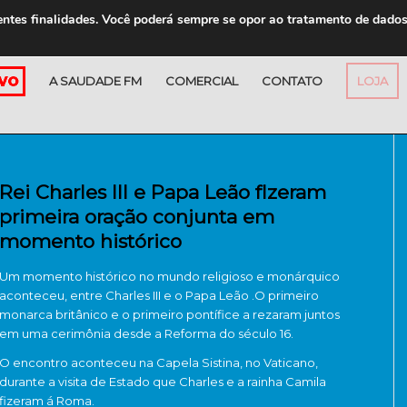
entes finalidades. Você poderá sempre se opor ao tratamento de dado
A SAUDADE FM
COMERCIAL
CONTATO
LOJA
Rei Charles III e Papa Leão fIzeram
primeira oração conjunta em
momento histórico
Um momento histórico no mundo religioso e monárquico
aconteceu, entre Charles III e o Papa Leão .O primeiro
monarca britânico e o primeiro pontífice a rezaram juntos
em uma cerimônia desde a Reforma do século 16.
O encontro aconteceu na Capela Sistina, no Vaticano,
durante a visita de Estado que Charles e a rainha Camila
fizeram á Roma.