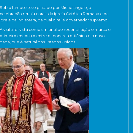
Sob o famoso teto pintado por Michelangelo, a
celebração reuniu corais da Igreja Católica Romana e da
Igreja da Inglaterra, da qual o rei é governador supremo.
A visita foi vista como um sinal de reconciliação e marca o
primeiro encontro entre o monarca britânico e o novo
papa, que é natural dos Estados Unidos.